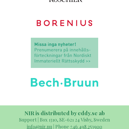
NIR is distributed by eddy.se ab
Support | Box 1310, SE-621 24 Visby, Sweden
info@nir.nu
| Phone
+46 498 253900