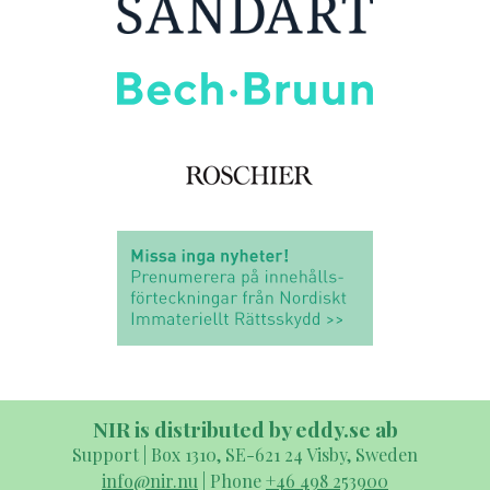
NIR is distributed by eddy.se ab
Support | Box 1310, SE-621 24 Visby, Sweden
info@nir.nu
| Phone
+46 498 253900