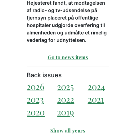
Højesteret fandt, at modtagelsen
af radio- og tv-udsendelse på
fjernsyn placeret på offentlige
hospitaler udgjorde overføring til
almenheden og udmålte et rimelig
vederlag for udnyttelsen.
Go to news items
Back issues
2026
2025
2024
2023
2022
2021
2020
2019
Show all years