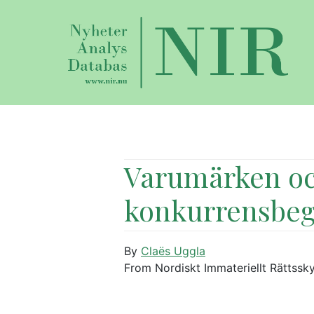
Varumärken o
konkurrensbeg
By
Claës Uggla
From Nordiskt Immateriellt Rättssk