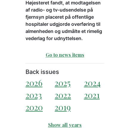
Højesteret fandt, at modtagelsen
af radio- og tv-udsendelse på
fjernsyn placeret på offentlige
hospitaler udgjorde overføring til
almenheden og udmålte et rimelig
vederlag for udnyttelsen.
Go to news items
Back issues
2026
2025
2024
2023
2022
2021
2020
2019
Show all years