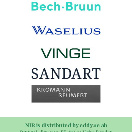
NIR is distributed by eddy.se ab
Support | Box 1310, SE-621 24 Visby, Sweden