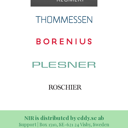
NIR is distributed by eddy.se ab
Support | Box 1310, SE-621 24 Visby, Sweden