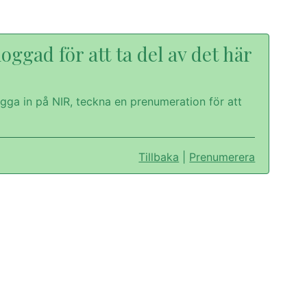
oggad för att ta del av det här
gga in på NIR, teckna en prenumeration för att
Tillbaka
|
Prenumerera