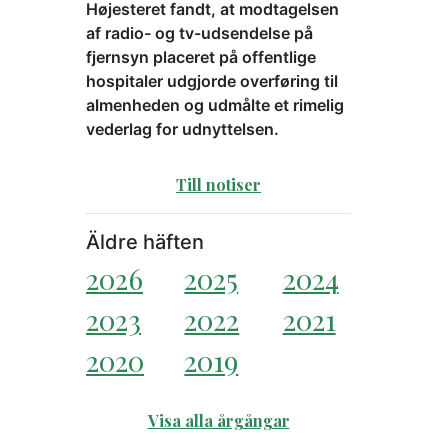
Højesteret fandt, at modtagelsen
af radio- og tv-udsendelse på
fjernsyn placeret på offentlige
hospitaler udgjorde overføring til
almenheden og udmålte et rimelig
vederlag for udnyttelsen.
Till notiser
Äldre häften
2026
2025
2024
2023
2022
2021
2020
2019
Visa alla årgångar