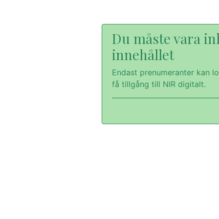
Du måste vara inl
innehållet
Endast prenumeranter kan lo
få tillgång till NIR digitalt.