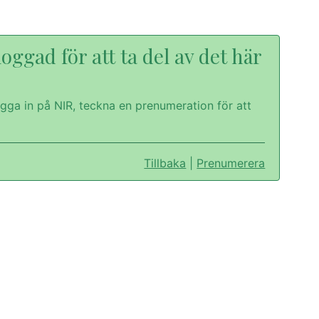
oggad för att ta del av det här
gga in på NIR, teckna en prenumeration för att
Tillbaka
|
Prenumerera