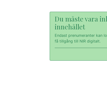
Du måste vara inl
innehållet
Endast prenumeranter kan lo
få tillgång till NIR digitalt.