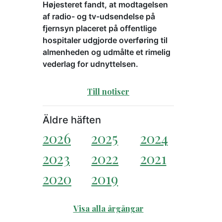
Højesteret fandt, at modtagelsen
af radio- og tv-udsendelse på
fjernsyn placeret på offentlige
hospitaler udgjorde overføring til
almenheden og udmålte et rimelig
vederlag for udnyttelsen.
Till notiser
Äldre häften
2026
2025
2024
2023
2022
2021
2020
2019
Visa alla årgångar