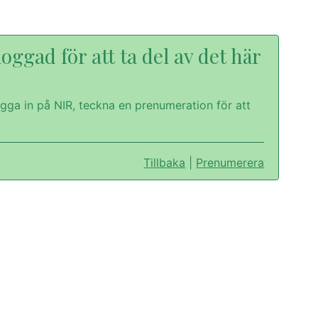
oggad för att ta del av det här
gga in på NIR, teckna en prenumeration för att
Tillbaka
|
Prenumerera