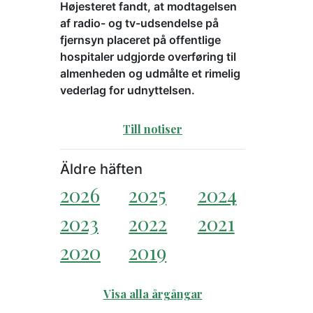
Højesteret fandt, at modtagelsen
af radio- og tv-udsendelse på
fjernsyn placeret på offentlige
hospitaler udgjorde overføring til
almenheden og udmålte et rimelig
vederlag for udnyttelsen.
Till notiser
Äldre häften
2026
2025
2024
2023
2022
2021
2020
2019
Visa alla årgångar