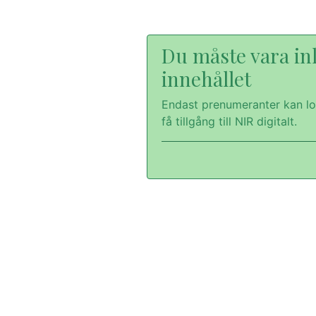
Du måste vara inl
innehållet
Endast prenumeranter kan lo
få tillgång till NIR digitalt.