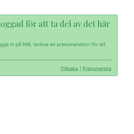
oggad för att ta del av det här
gga in på NIR, teckna en prenumeration för att
Tillbaka
|
Prenumerera