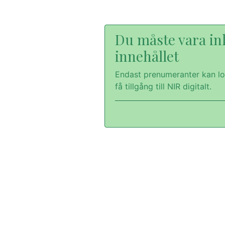
Du måste vara inl
innehållet
Endast prenumeranter kan lo
få tillgång till NIR digitalt.