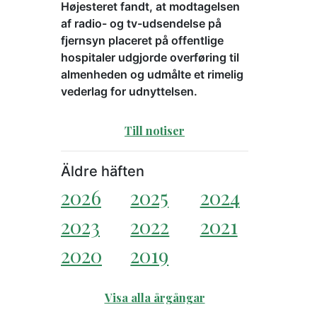
Højesteret fandt, at modtagelsen
af radio- og tv-udsendelse på
fjernsyn placeret på offentlige
hospitaler udgjorde overføring til
almenheden og udmålte et rimelig
vederlag for udnyttelsen.
Till notiser
Äldre häften
2026
2025
2024
2023
2022
2021
2020
2019
Visa alla årgångar