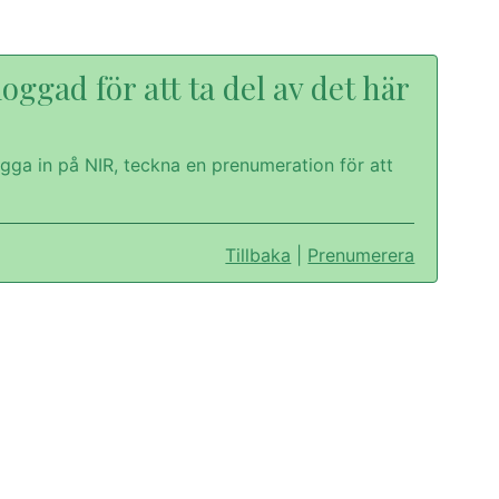
oggad för att ta del av det här
gga in på NIR, teckna en prenumeration för att
Tillbaka
|
Prenumerera