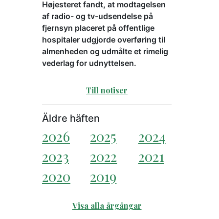
Højesteret fandt, at modtagelsen
af radio- og tv-udsendelse på
fjernsyn placeret på offentlige
hospitaler udgjorde overføring til
almenheden og udmålte et rimelig
vederlag for udnyttelsen.
Till notiser
Äldre häften
2026
2025
2024
2023
2022
2021
2020
2019
Visa alla årgångar