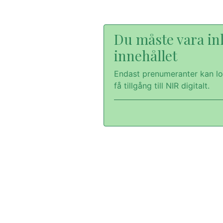
Du måste vara inl
innehållet
Endast prenumeranter kan lo
få tillgång till NIR digitalt.