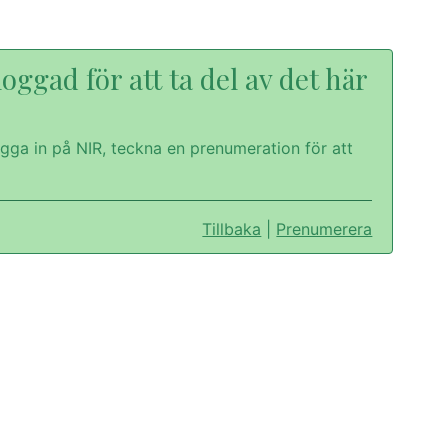
oggad för att ta del av det här
gga in på NIR, teckna en prenumeration för att
Tillbaka
|
Prenumerera