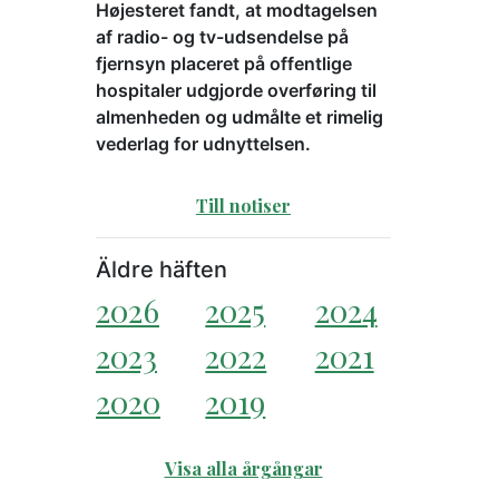
Højesteret fandt, at modtagelsen
af radio- og tv-udsendelse på
fjernsyn placeret på offentlige
hospitaler udgjorde overføring til
almenheden og udmålte et rimelig
vederlag for udnyttelsen.
Till notiser
Äldre häften
2026
2025
2024
2023
2022
2021
2020
2019
Visa alla årgångar