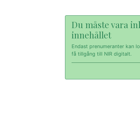
Du måste vara inl
innehållet
Endast prenumeranter kan lo
få tillgång till NIR digitalt.