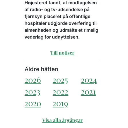
Højesteret fandt, at modtagelsen
af radio- og tv-udsendelse på
fjernsyn placeret på offentlige
hospitaler udgjorde overføring til
almenheden og udmålte et rimelig
vederlag for udnyttelsen.
Till notiser
Äldre häften
2026
2025
2024
2023
2022
2021
2020
2019
Visa alla årgångar