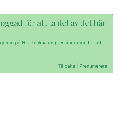
oggad för att ta del av det här
gga in på NIR, teckna en prenumeration för att
Tillbaka
|
Prenumerera