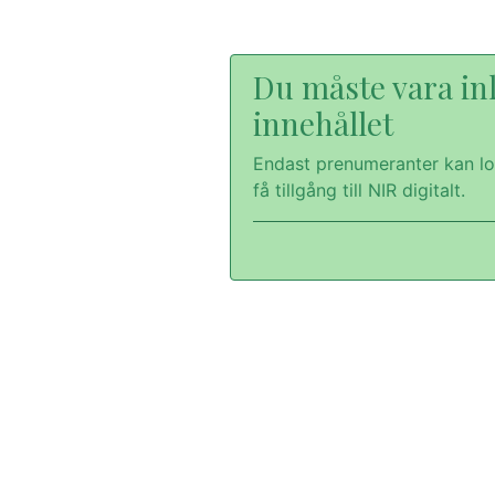
Du måste vara inl
innehållet
Endast prenumeranter kan lo
få tillgång till NIR digitalt.