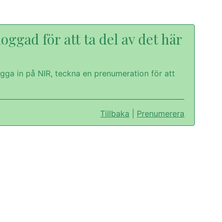
oggad för att ta del av det här
gga in på NIR, teckna en prenumeration för att
Tillbaka
|
Prenumerera