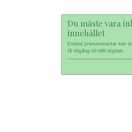
Du måste vara inl
innehållet
Endast prenumeranter kan lo
få tillgång till NIR digitalt.