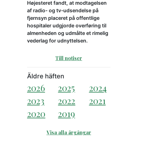
Højesteret fandt, at modtagelsen
af radio- og tv-udsendelse på
fjernsyn placeret på offentlige
hospitaler udgjorde overføring til
almenheden og udmålte et rimelig
vederlag for udnyttelsen.
Till notiser
Äldre häften
2026
2025
2024
2023
2022
2021
2020
2019
Visa alla årgångar