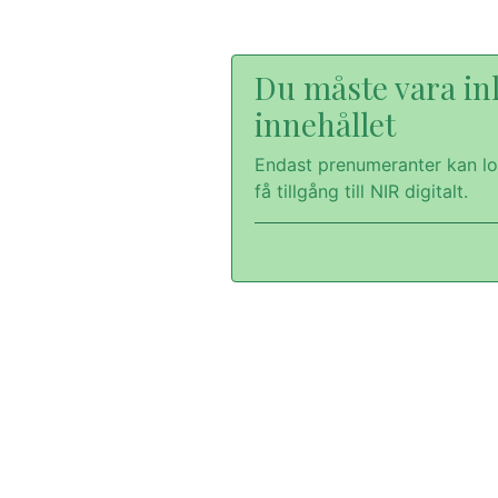
Du måste vara inl
innehållet
Endast prenumeranter kan lo
få tillgång till NIR digitalt.