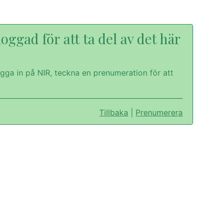
oggad för att ta del av det här
gga in på NIR, teckna en prenumeration för att
Tillbaka
|
Prenumerera