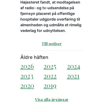
Højesteret fandt, at modtagelsen
af radio- og tv-udsendelse på
fjernsyn placeret på offentlige
hospitaler udgjorde overføring til
almenheden og udmålte et rimelig
vederlag for udnyttelsen.
Till notiser
Äldre häften
2026
2025
2024
2023
2022
2021
2020
2019
Visa alla årgångar