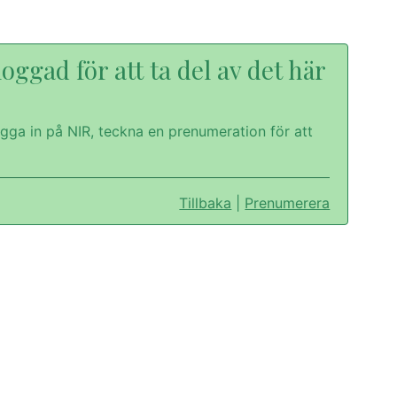
oggad för att ta del av det här
gga in på NIR, teckna en prenumeration för att
Tillbaka
|
Prenumerera