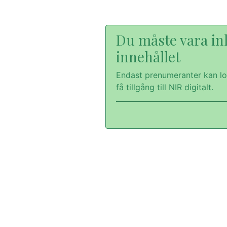
Du måste vara inl
innehållet
Endast prenumeranter kan lo
få tillgång till NIR digitalt.