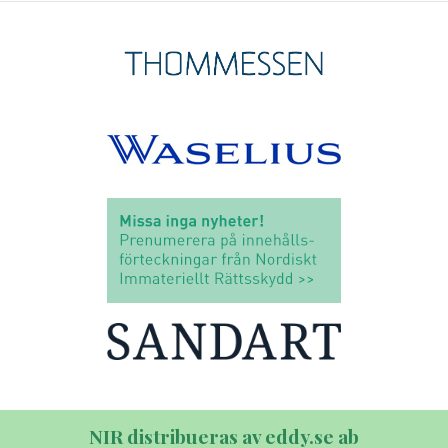
NIR distribueras av eddy.se ab