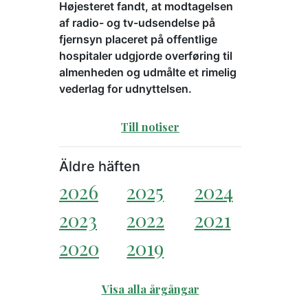
Højesteret fandt, at modtagelsen
af radio- og tv-udsendelse på
fjernsyn placeret på offentlige
hospitaler udgjorde overføring til
almenheden og udmålte et rimelig
vederlag for udnyttelsen.
Till notiser
Äldre häften
2026
2025
2024
2023
2022
2021
2020
2019
Visa alla årgångar