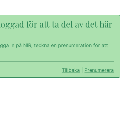
oggad för att ta del av det här
gga in på NIR, teckna en prenumeration för att
Tillbaka
|
Prenumerera