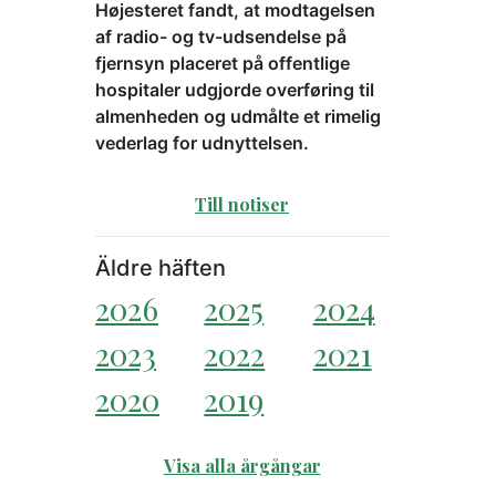
Højesteret fandt, at modtagelsen
af radio- og tv-udsendelse på
fjernsyn placeret på offentlige
hospitaler udgjorde overføring til
almenheden og udmålte et rimelig
vederlag for udnyttelsen.
Till notiser
Äldre häften
2026
2025
2024
2023
2022
2021
2020
2019
Visa alla årgångar