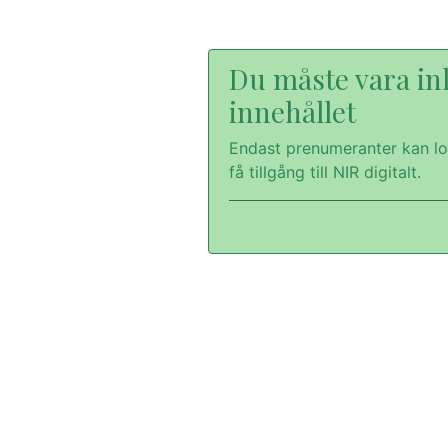
Du måste vara inl
innehållet
Endast prenumeranter kan lo
få tillgång till NIR digitalt.