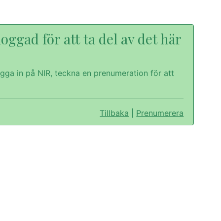
oggad för att ta del av det här
gga in på NIR, teckna en prenumeration för att
Tillbaka
|
Prenumerera