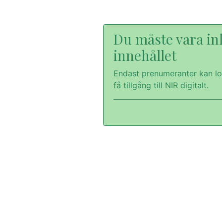
Du måste vara inl
innehållet
Endast prenumeranter kan lo
få tillgång till NIR digitalt.