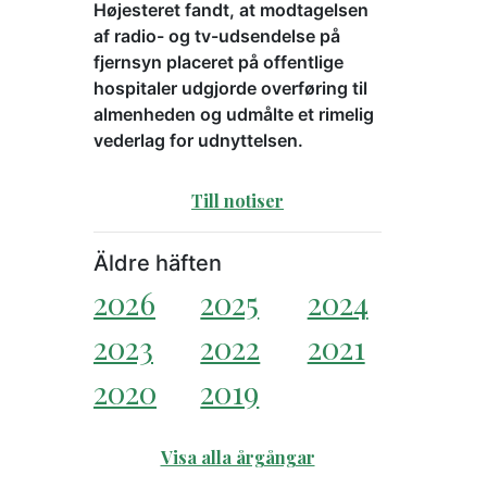
Højesteret fandt, at modtagelsen
af radio- og tv-udsendelse på
fjernsyn placeret på offentlige
hospitaler udgjorde overføring til
almenheden og udmålte et rimelig
vederlag for udnyttelsen.
Till notiser
Äldre häften
2026
2025
2024
2023
2022
2021
2020
2019
Visa alla årgångar