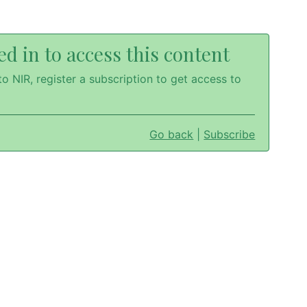
d in to access this content
o NIR, register a subscription to get access to
Go back
|
Subscribe