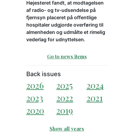
Højesteret fandt, at modtagelsen
af radio- og tv-udsendelse på
fjernsyn placeret på offentlige
hospitaler udgjorde overføring til
almenheden og udmålte et rimelig
vederlag for udnyttelsen.
Go to news items
Back issues
2026
2025
2024
2023
2022
2021
2020
2019
Show all years