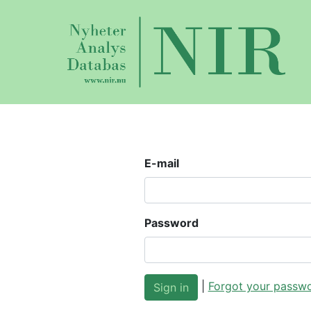
E-mail
Password
|
Forgot your passw