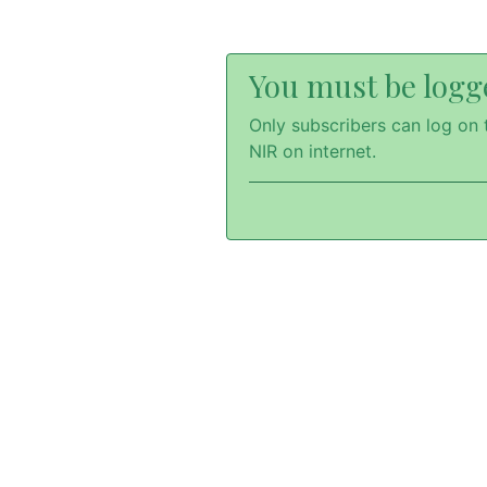
You must be logge
Only subscribers can log on t
NIR on internet.