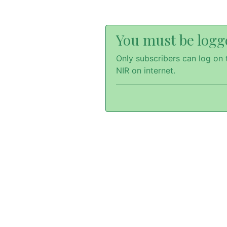
You must be logge
Only subscribers can log on t
NIR on internet.