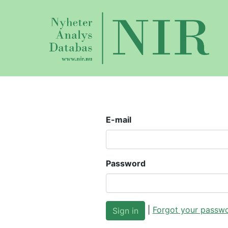
E-mail
Password
|
Forgot your passw