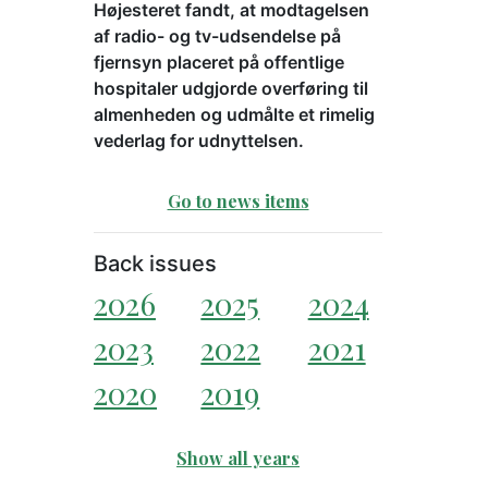
Højesteret fandt, at modtagelsen
af radio- og tv-udsendelse på
fjernsyn placeret på offentlige
hospitaler udgjorde overføring til
almenheden og udmålte et rimelig
vederlag for udnyttelsen.
Go to news items
Back issues
2026
2025
2024
2023
2022
2021
2020
2019
Show all years