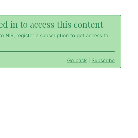
d in to access this content
o NIR, register a subscription to get access to
Go back
|
Subscribe