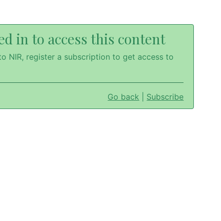
d in to access this content
o NIR, register a subscription to get access to
Go back
|
Subscribe