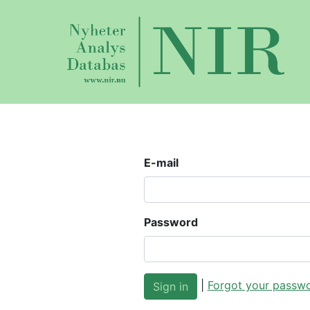
E-mail
Password
|
Forgot your passw