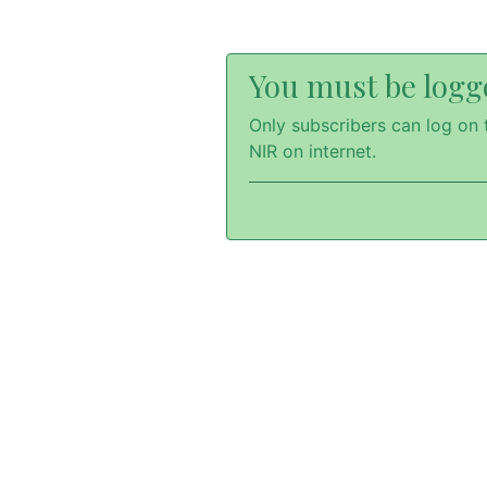
You must be logge
Only subscribers can log on t
NIR on internet.