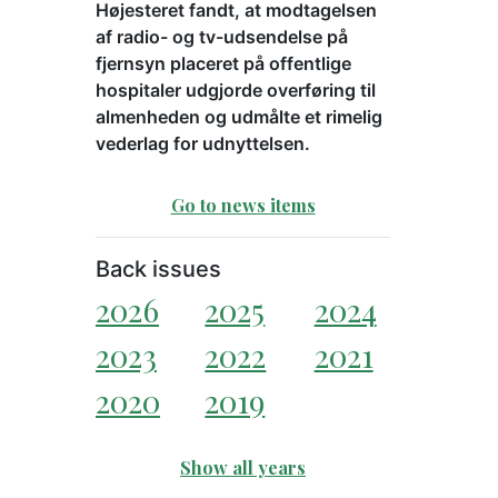
Højesteret fandt, at modtagelsen
af radio- og tv-udsendelse på
fjernsyn placeret på offentlige
hospitaler udgjorde overføring til
almenheden og udmålte et rimelig
vederlag for udnyttelsen.
Go to news items
Back issues
2026
2025
2024
2023
2022
2021
2020
2019
Show all years