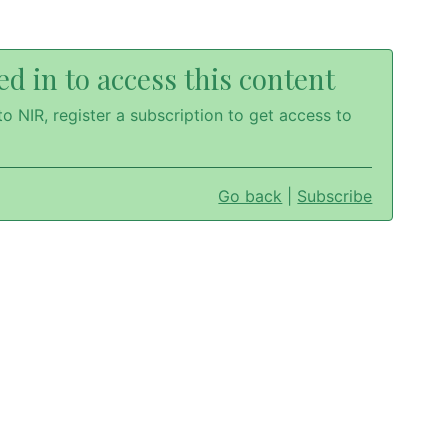
d in to access this content
o NIR, register a subscription to get access to
Go back
|
Subscribe