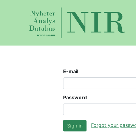
E-mail
Password
|
Forgot your passw