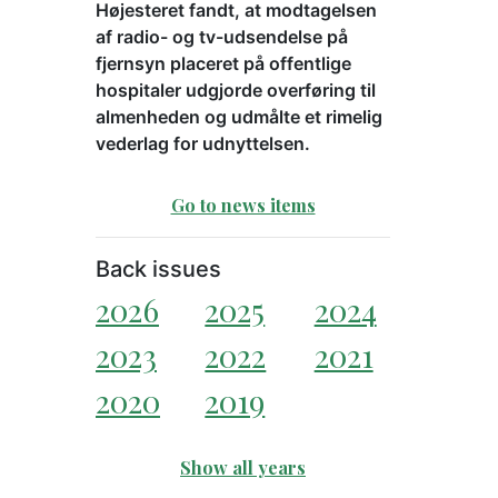
Højesteret fandt, at modtagelsen
af radio- og tv-udsendelse på
fjernsyn placeret på offentlige
hospitaler udgjorde overføring til
almenheden og udmålte et rimelig
vederlag for udnyttelsen.
Go to news items
Back issues
2026
2025
2024
2023
2022
2021
2020
2019
Show all years