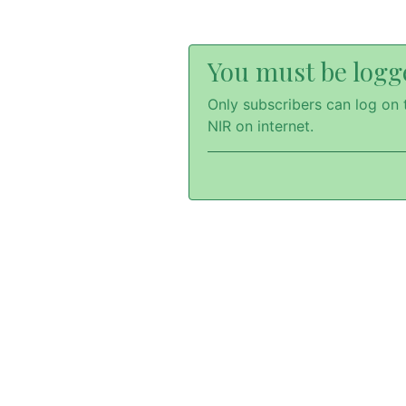
You must be logge
Only subscribers can log on t
NIR on internet.