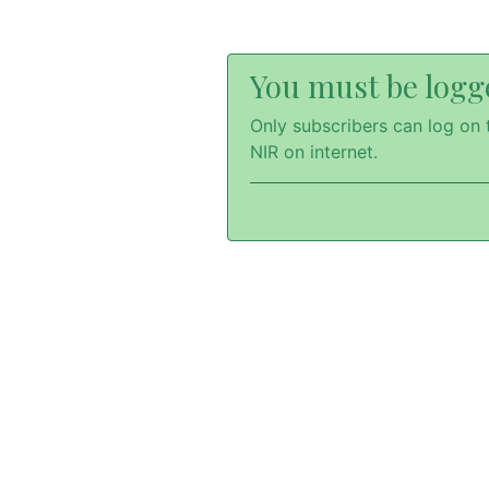
You must be logge
Only subscribers can log on t
NIR on internet.