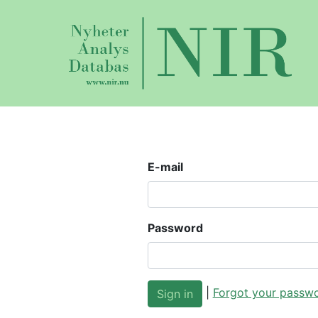
E-mail
Password
|
Forgot your passw