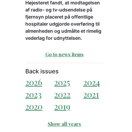
Højesteret fandt, at modtagelsen
af radio- og tv-udsendelse på
fjernsyn placeret på offentlige
hospitaler udgjorde overføring til
almenheden og udmålte et rimelig
vederlag for udnyttelsen.
Go to news items
Back issues
2026
2025
2024
2023
2022
2021
2020
2019
Show all years