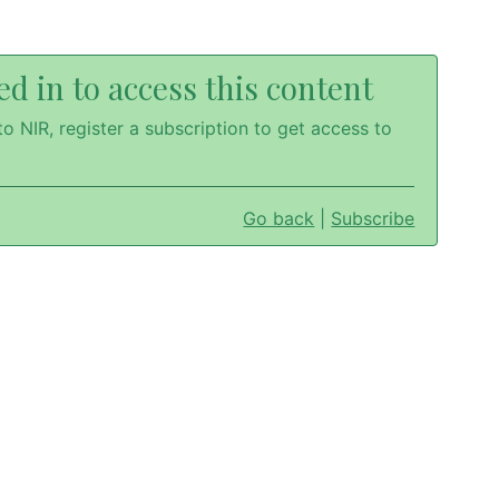
d in to access this content
o NIR, register a subscription to get access to
Go back
|
Subscribe