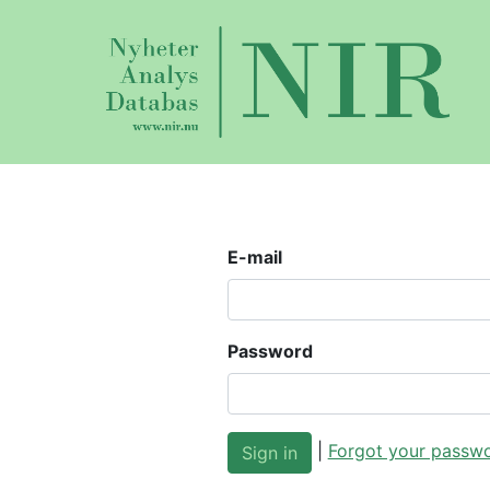
E-mail
Password
|
Forgot your passw