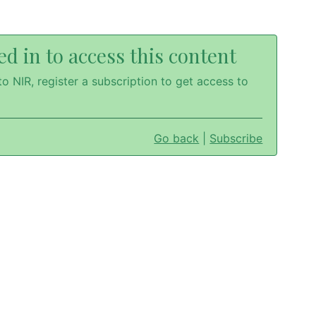
d in to access this content
o NIR, register a subscription to get access to
Go back
|
Subscribe