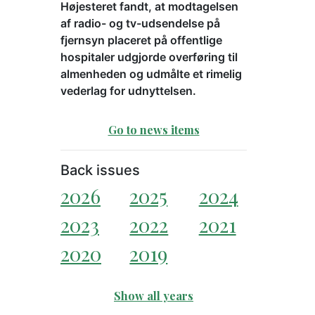
Højesteret fandt, at modtagelsen
af radio- og tv-udsendelse på
fjernsyn placeret på offentlige
hospitaler udgjorde overføring til
almenheden og udmålte et rimelig
vederlag for udnyttelsen.
Go to news items
Back issues
2026
2025
2024
2023
2022
2021
2020
2019
Show all years