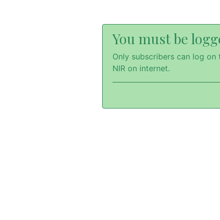
You must be logge
Only subscribers can log on t
NIR on internet.