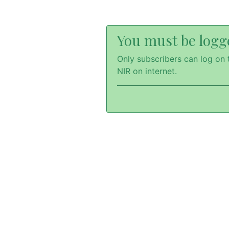
You must be logge
Only subscribers can log on t
NIR on internet.