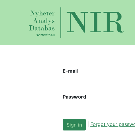
E-mail
Password
|
Forgot your passw