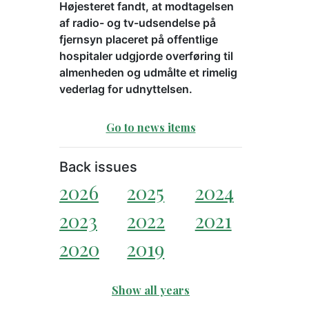
Højesteret fandt, at modtagelsen
af radio- og tv-udsendelse på
fjernsyn placeret på offentlige
hospitaler udgjorde overføring til
almenheden og udmålte et rimelig
vederlag for udnyttelsen.
Go to news items
Back issues
2026
2025
2024
2023
2022
2021
2020
2019
Show all years