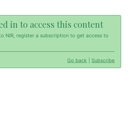
d in to access this content
o NIR, register a subscription to get access to
Go back
|
Subscribe