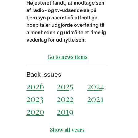
Højesteret fandt, at modtagelsen
af radio- og tv-udsendelse på
fjernsyn placeret på offentlige
hospitaler udgjorde overføring til
almenheden og udmålte et rimelig
vederlag for udnyttelsen.
Go to news items
Back issues
2026
2025
2024
2023
2022
2021
2020
2019
Show all years