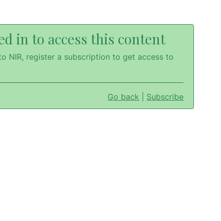
d in to access this content
o NIR, register a subscription to get access to
Go back
|
Subscribe