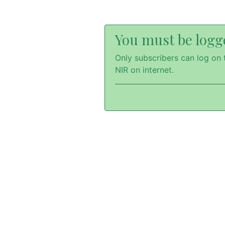
You must be logge
Only subscribers can log on t
NIR on internet.