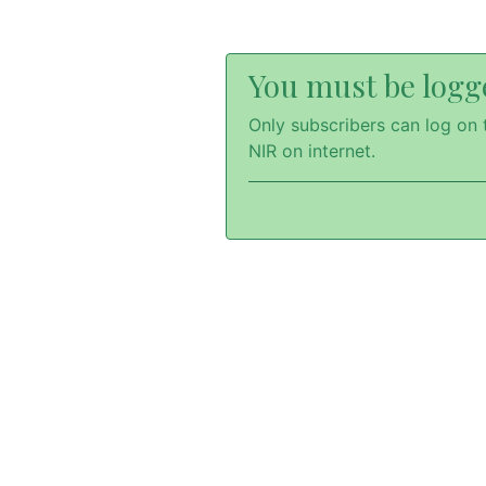
You must be logge
Only subscribers can log on t
NIR on internet.