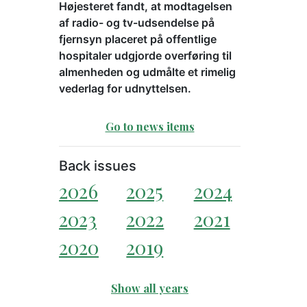
Højesteret fandt, at modtagelsen
af radio- og tv-udsendelse på
fjernsyn placeret på offentlige
hospitaler udgjorde overføring til
almenheden og udmålte et rimelig
vederlag for udnyttelsen.
Go to news items
Back issues
2026
2025
2024
2023
2022
2021
2020
2019
Show all years