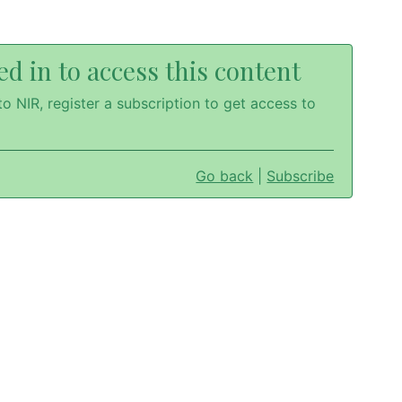
d in to access this content
o NIR, register a subscription to get access to
Go back
|
Subscribe