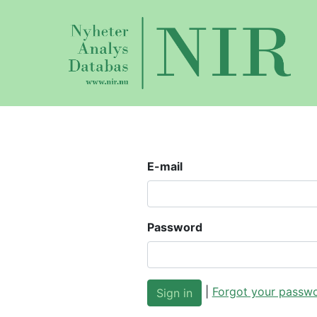
E-mail
Password
|
Forgot your passw